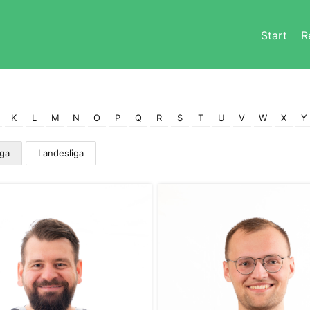
Start
R
K
L
M
N
O
P
Q
R
S
T
U
V
W
X
Y
iga
Landesliga