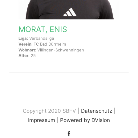
MORAT, ENIS
Liga:
Verbandsliga
Verein:
FC Bad Dürrheim
Wohnort:
Villingen-Schwenningen
Alter:
25
Copyright 2020 SBFV |
Datenschutz
|
Impressum
|
Powered by DVision
Facebook